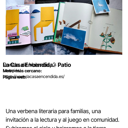
La Casa Encendida - Patio
Ronda. de Valencia, 2
Lavapiés
Metro más cercano:
https://www.lacasaencendida.es/
Página web:
Una verbena literaria para familias, una
invitación a la lectura y al juego en comunidad.