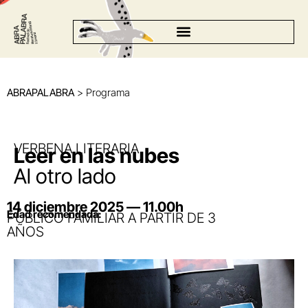
ABRAPALABRA
> Programa
VERBENA LITERARIA
Leer en las nubes
Al otro lado
14 diciembre 2025 — 11.00h
Edad recomendada:
PÚBLICO FAMILIAR A PARTIR DE 3
AÑOS