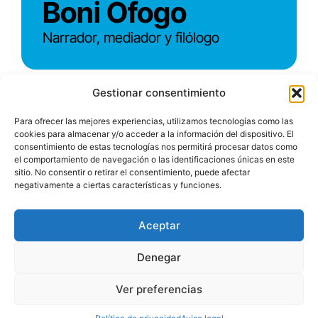
Boni Ofogo
Narrador, mediador y filólogo
Gestionar consentimiento
Carmen Bayarri
Para ofrecer las mejores experiencias, utilizamos tecnologías como las
cookies para almacenar y/o acceder a la información del dispositivo. El
consentimiento de estas tecnologías nos permitirá procesar datos como
Directora del Servicio bibliográfico de
el comportamiento de navegación o las identificaciones únicas en este
sitio. No consentir o retirar el consentimiento, puede afectar
la ONCE
negativamente a ciertas características y funciones.
Aceptar
Denegar
Charo Pita
Ver preferencias
Narradora, actriz y escritora