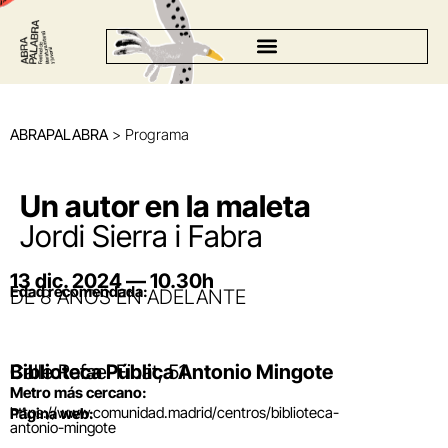
ABRAPALABRA
> Programa
Un autor en la maleta
Jordi Sierra i Fabra
13 dic. 2024 — 10.30h
Edad recomendada:
DE 8 AÑOS EN ADELANTE
Biblioteca Pública Antonio Mingote
Calle Rafael Finat, 51
Metro más cercano:
https://www.comunidad.madrid/centros/biblioteca-
Página web:
antonio-mingote