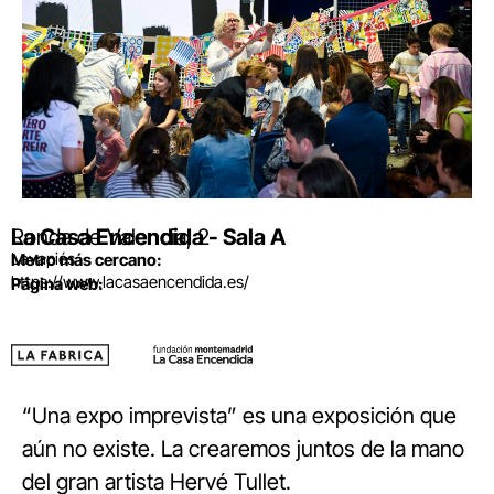
La Casa Encendida - Sala A
Ronda de Valencia, 2
Lavapiés
Metro más cercano:
https://www.lacasaencendida.es/
Página web:
“Una expo imprevista” es una exposición que
aún no existe. La crearemos juntos de la mano
del gran artista Hervé Tullet.