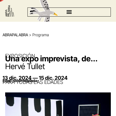
ABRAPALABRA
> Programa
EXPOSICIÓN
Una expo imprevista, de...
Hervé Tullet
13 dic. 2024 — 15 dic. 2024
Edad recomendada:
PARA TODAS LAS EDADES